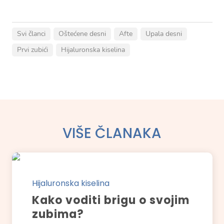
Svi članci
Oštećene desni
Afte
Upala desni
Prvi zubići
Hijaluronska kiselina
VIŠE ČLANAKA
Hijaluronska kiselina
Kako voditi brigu o svojim
zubima?