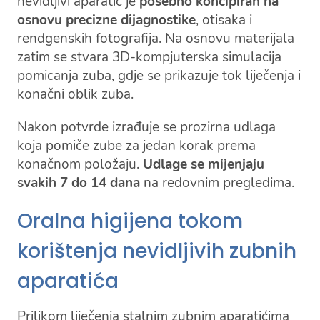
nevidljivi aparatić je
posebno koncipiran na
osnovu precizne dijagnostike
, otisaka i
rendgenskih fotografija. Na osnovu materijala
zatim se stvara 3D-kompjuterska simulacija
pomicanja zuba, gdje se prikazuje tok liječenja i
konačni oblik zuba.
Nakon potvrde izrađuje se prozirna udlaga
koja pomiče zube za jedan korak prema
konačnom položaju.
Udlage se mijenjaju
svakih 7 do 14 dana
na redovnim pregledima.
Oralna higijena tokom
korištenja nevidljivih zubnih
aparatića
Prilikom liječenja stalnim zubnim aparatićima