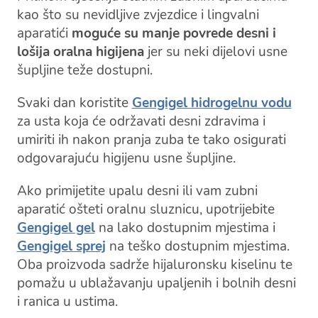
kao što su nevidljive zvjezdice i lingvalni
aparatići
moguće su manje povrede desni i
lošija oralna higijena
jer su neki dijelovi usne
šupljine teže dostupni.
Svaki dan koristite
Gengigel hidrogelnu vodu
za usta koja će održavati desni zdravima i
umiriti ih nakon pranja zuba te tako osigurati
odgovarajuću higijenu usne šupljine.
Ako primijetite upalu desni ili vam zubni
aparatić ošteti oralnu sluznicu, upotrijebite
Gengigel gel
na lako dostupnim mjestima i
Gengigel sprej
na teško dostupnim mjestima.
Oba proizvoda sadrže hijaluronsku kiselinu te
pomažu u ublažavanju upaljenih i bolnih desni
i ranica u ustima.