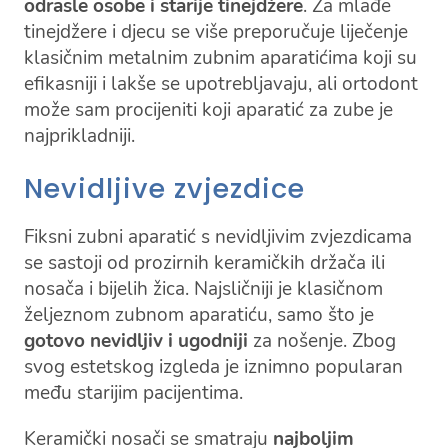
odrasle osobe i starije tinejdžere
. Za mlađe
tinejdžere i djecu se više preporučuje liječenje
klasičnim metalnim zubnim aparatićima koji su
efikasniji i lakše se upotrebljavaju, ali ortodont
može sam procijeniti koji aparatić za zube je
najprikladniji.
Nevidljive zvjezdice
Fiksni zubni aparatić s nevidljivim zvjezdicama
se sastoji od prozirnih keramičkih držača ili
nosača i bijelih žica. Najsličniji je klasičnom
željeznom zubnom aparatiću, samo što je
gotovo nevidljiv i ugodniji
za nošenje. Zbog
svog estetskog izgleda je iznimno popularan
među starijim pacijentima.
Keramički nosači se smatraju
najboljim