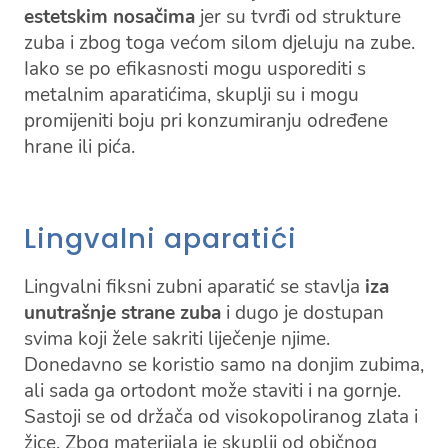
estetskim nosačima
jer su tvrđi od strukture
zuba i zbog toga većom silom djeluju na zube.
Iako se po efikasnosti mogu usporediti s
metalnim aparatićima, skuplji su i mogu
promijeniti boju pri konzumiranju određene
hrane ili pića.
Lingvalni aparatići
Lingvalni fiksni zubni aparatić se stavlja
iza
unutrašnje strane zuba
i dugo je dostupan
svima koji žele sakriti liječenje njime.
Donedavno se koristio samo na donjim zubima,
ali sada ga ortodont može staviti i na gornje.
Sastoji se od držača od visokopoliranog zlata i
žice. Zbog materijala je skuplji od običnog