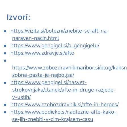
Izvori:
https://vizita.si/bolezni/znebite-se-aft-na-
naraven-nacin.html
https://www.gengigel.si/o-gengigelu/
https://www.zdravje.si/afte
https://www.zobozdravnikmaribor.si/blog/kaksn
zobna-pasta-je-najboljsa/
https://www.gengigel.si/nasvet-
strokovnjaka/clanek/afte-in-druge-razjede-
v-ustih/
https://www.ezobozdravnik.si/afte-in-herpes/
https://www.bodieko.si/nadlezne-afte-kako-
se-jih-znebiti-v-cim-krajsem-casu