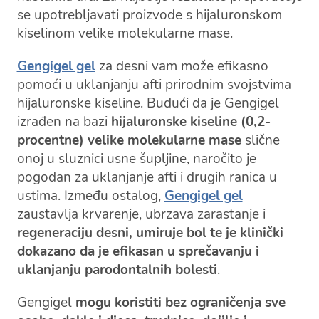
se upotrebljavati proizvode s hijaluronskom
kiselinom velike molekularne mase.
Gengigel gel
za desni vam može efikasno
pomoći u uklanjanju afti prirodnim svojstvima
hijaluronske kiseline. Budući da je Gengigel
izrađen na bazi
hijaluronske kiseline (0,2-
procentne) velike molekularne mase
slične
onoj u sluznici usne šupljine, naročito je
pogodan za uklanjanje afti i drugih ranica u
ustima. Između ostalog,
Gengigel gel
zaustavlja krvarenje, ubrzava zarastanje i
regeneraciju desni, umiruje bol te je klinički
dokazano da je efikasan u sprečavanju i
uklanjanju parodontalnih bolesti
.
Gengigel
mogu koristiti bez ograničenja sve