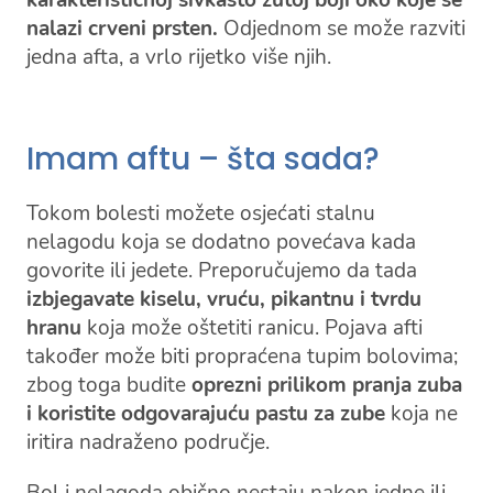
karakterističnoj sivkasto žutoj boji oko koje se
nalazi crveni prsten.
Odjednom se može razviti
jedna afta, a vrlo rijetko više njih.
Imam aftu – šta sada?
Tokom bolesti možete osjećati stalnu
nelagodu koja se dodatno povećava kada
govorite ili jedete. Preporučujemo da tada
izbjegavate kiselu, vruću, pikantnu i tvrdu
hranu
koja može oštetiti ranicu. Pojava afti
također može biti propraćena tupim bolovima;
zbog toga budite
oprezni prilikom pranja zuba
i koristite odgovarajuću pastu za zube
koja ne
iritira nadraženo područje.