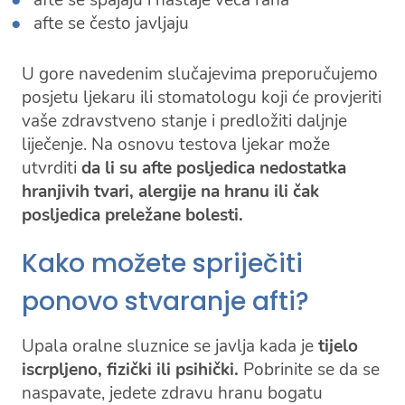
afte se spajaju i nastaje veća rana
afte se često javljaju
U gore navedenim slučajevima preporučujemo
posjetu ljekaru ili stomatologu koji će provjeriti
vaše zdravstveno stanje i predložiti daljnje
liječenje. Na osnovu testova ljekar može
utvrditi
da li su afte posljedica nedostatka
hranjivih tvari, alergije na hranu ili čak
posljedica preležane bolesti.
Kako možete spriječiti
ponovo stvaranje afti?
Upala oralne sluznice se javlja kada je
tijelo
iscrpljeno, fizički ili psihički.
Pobrinite se da se
naspavate, jedete zdravu hranu bogatu