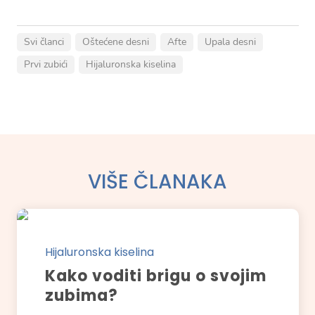
Svi članci
Oštećene desni
Afte
Upala desni
Prvi zubići
Hijaluronska kiselina
VIŠE ČLANAKA
Hijaluronska kiselina
Kako voditi brigu o svojim
zubima?