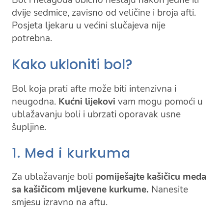
Bol i nelagoda obično nestaju nakon jedne ili
dvije sedmice, zavisno od veličine i broja afti.
Posjeta ljekaru u većini slučajeva nije
potrebna.
Kako ukloniti bol?
Bol koja prati afte može biti intenzivna i
neugodna.
Kućni lijekovi
vam mogu pomoći u
ublažavanju boli i ubrzati oporavak usne
šupljine.
1. Med i kurkuma
Za ublažavanje boli
pomiješajte kašičicu meda
sa kašičicom mljevene kurkume.
Nanesite
smjesu izravno na aftu.