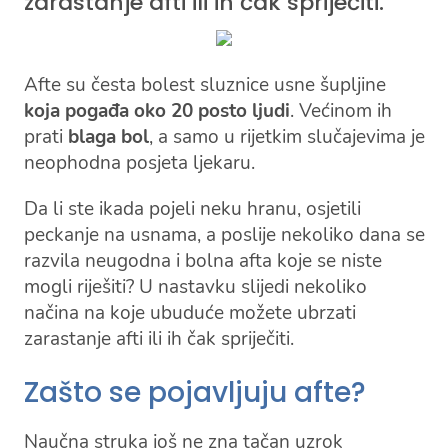
zarastanje afti ili ih čak spriječiti.
Afte su česta bolest sluznice usne šupljine
koja pogađa oko 20 posto ljudi
. Većinom ih
prati
blaga bol
, a samo u rijetkim slučajevima je
neophodna posjeta ljekaru.
Da li ste ikada pojeli neku hranu, osjetili
peckanje na usnama, a poslije nekoliko dana se
razvila neugodna i bolna afta koje se niste
mogli riješiti? U nastavku slijedi nekoliko
načina na koje ubuduće možete ubrzati
zarastanje afti ili ih čak spriječiti.
Zašto se pojavljuju afte?
Naučna struka još ne zna tačan uzrok