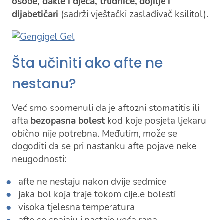
osobe, dakle i djeca, trudnice, dojilje i
dijabetičari
(sadrži vještački zaslađivač ksilitol).
Šta učiniti ako afte ne
nestanu?
Već smo spomenuli da je aftozni stomatitis ili
afta
bezopasna bolest
kod koje posjeta ljekaru
obično nije potrebna. Međutim, može se
dogoditi da se pri nastanku afte pojave neke
neugodnosti:
afte ne nestaju nakon dvije sedmice
jaka bol koja traje tokom cijele bolesti
visoka tjelesna temperatura