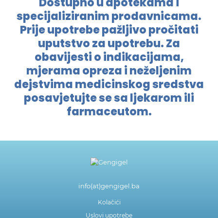
Dostupno u apotekama i
specijaliziranim prodavnicama.
Prije upotrebe pažljivo pročitati
uputstvo za upotrebu. Za
obavijesti o indikacijama,
mjerama opreza i neželjenim
dejstvima medicinskog sredstva
posavjetujte se sa ljekarom ili
farmaceutom.
info(at)gengigel.ba
Kolačići
Uslovi upotrebe