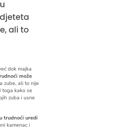
 u
djeteta
, ali to
 već dok majka
trudnoći može
 zube, ali to nije
od toga kako se
ojih zuba i usne
u trudnoći uredi
ubni kamenac i