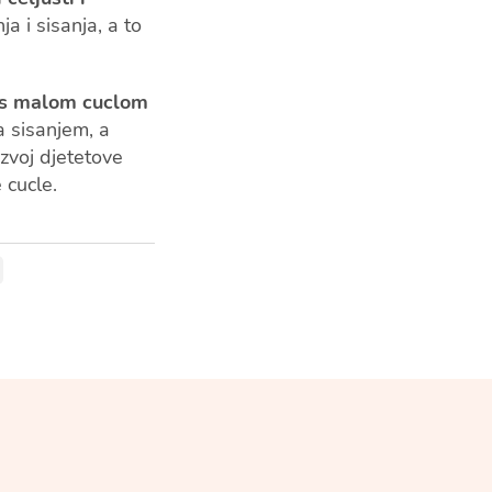
a i sisanja, a to
 s malom cuclom
a sisanjem, a
zvoj djetetove
 cucle.