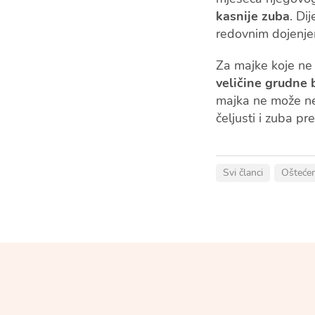
kasnije zuba
. Di
redovnim dojenjem
Za majke koje ne
veličine grudne 
majka ne može nep
čeljusti i zuba p
Svi članci
Oštećen