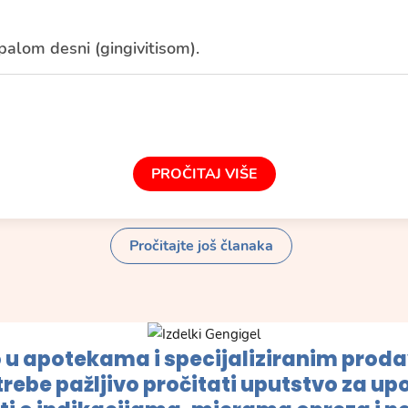
alom desni (gingivitisom).
PROČITAJ VIŠE
Pročitajte još članaka
 u apotekama i specijaliziranim prod
trebe pažljivo pročitati uputstvo za up