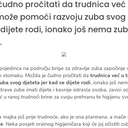
čudno pročitati da trudnica već
može pomoći razvoju zuba svog 
 dijete rodi, ionako još nema zube
.
 pojedinca na području brige za zdravlje zuba započinje
om stomaku. Možda je čudno pročitati da
trudnica već u 
uba svog djeteta jer kad se dijete rodi
, ionako još nema
zdrave zube imati dijete i kasnije odrasla osoba, zavisi 
 u ranoj trudnoći brine za svoju prehranu te higijenu sv
 majka još prije trudnoće, ako je ona planirana, a inače
be
. Neka posjeti oralnog higijeničara koji će joj očistiti z