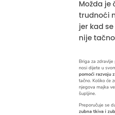
Možda je 
trudnoći 
jer kad se
nije tačno
Briga za zdravlje
nosi dijete u sv
pomoći razvoju z
tačno. Koliko će 
njegova majka već
šupljine.
Preporučuje se da
zubna tkiva i zu