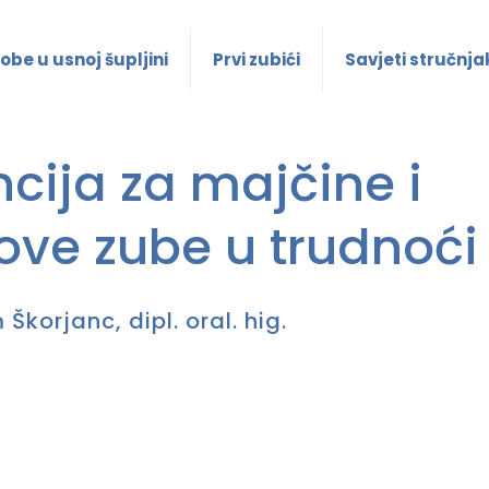
obe u usnoj šupljini
Prvi zubići
Savjeti stručnja
cija za majčine i
ove zube u trudnoći
Škorjanc, dipl. oral. hig.