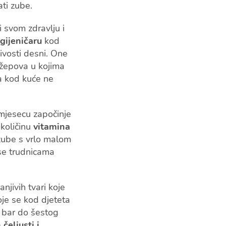
jati zube.
 svom zdravlju i
gijeničaru
kod
ivosti desni. One
džepova u kojima
ba kod kuće ne
 mjesecu započinje
količinu
vitamina
 zube s vrlo malom
 se trudnicama
njivih tvari koje
oje se kod djeteta
e bar do šestog
čeljusti i