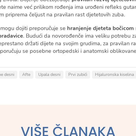
jete naime već prilikom rođenja ima urođeni refleks gutanj
 priprema čeljust na pravilan rast djetetovih zuba.
 mogu dojiti preporučuje se
hranjenje djeteta bočicom
bradavice
. Budući da novorođenče ima veliku potrebu z
restano držati dijete na svojim grudima, za pravilan ra
reporučuju se posebne ortopedski i anatomski oblikovane
e desni
Afte
Upala desni
Prvi zubići
Hijaluronska kiselina
VIŠE ČLANAKA