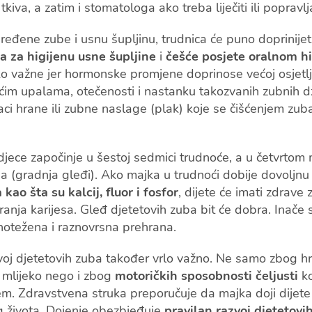
kiva, a zatim i stomatologa ako treba liječiti ili popravl
eđene zube i usnu šupljinu, trudnica će puno doprinijeti
a za higijenu usne šupljine
i
češće posjete oralnom hi
ko važne jer hormonske promjene doprinose većoj osjetlj
šćim upalama, otečenosti i nastanku takozvanih zubnih 
aci hrane ili zubne naslage (plak) koje se čišćenjem zu
jece započinje u šestoj sedmici trudnoće, a u četvrtom
ba (gradnja gleđi). Ako majka u trudnoći dobije dovoljnu 
kao šta su kalcij, fluor i fosfor
, dijete će imati zdrave
nja karijesa. Gleđ djetetovih zuba bit će dobra. Inače
notežena i raznovrsna prehrana.
voj djetetovih zuba također vrlo važno. Ne samo zbog hra
 mlijeko nego i zbog
motoričkih sposobnosti čeljusti
k
jem. Zdravstvena struka preporučuje da majka doji dijet
 života. Dojenje obezbjeđuje
pravilan razvoj djetetovih 