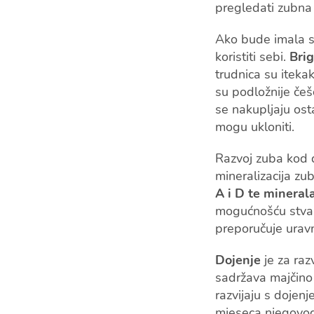
pregledati zubna t
Ako bude imala sr
koristiti sebi.
Brig
trudnica su iteka
su podložnije če
se nakupljaju ost
mogu ukloniti.
Razvoj zuba kod d
mineralizacija zu
A i D te minerala 
mogućnošću stvara
preporučuje urav
Dojenje
je za raz
sadržava majčino
razvijaju s dojen
mjeseca njegovog