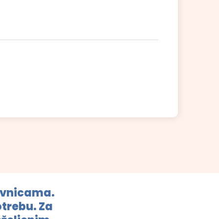
avnicama.
otrebu. Za