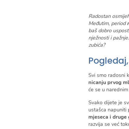
Radostan osmijeh 
Međutim, period
baš dobro usposta
nježnosti i pažnj
zubića?
Pogledaj, 
Svi smo radosni k
nicanju prvog ml
će se u narednim 
Svako dijete je sv
ustašca napuniti 
mjeseca i druge 
razvija se već to