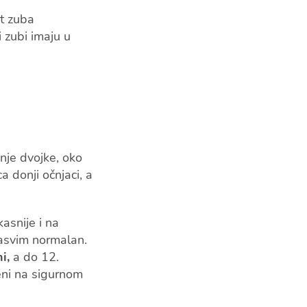
st zuba
i zubi imaju u
onje dvojke, oko
 donji očnjaci, a
kasnije i na
sasvim normalan.
i,
a do 12.
jeni na sigurnom