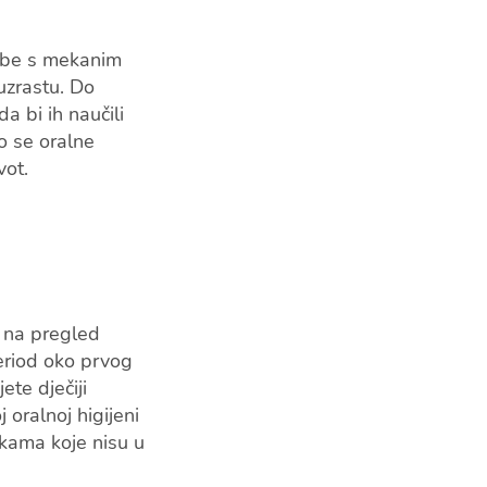
zube s mekanim
uzrastu. Do
a bi ih naučili
o se oralne
vot.
u na pregled
period oko prvog
te dječiji
 oralnoj higijeni
ikama koje nisu u