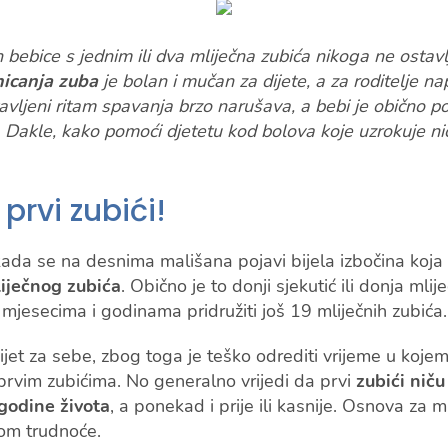
bebice s jednim ili dva mliječna zubića nikoga ne ostav
nicanja zuba
je bolan i mučan za dijete, a za roditelje na
vljeni ritam spavanja brzo narušava, a bebi je obično p
e. Dakle, kako pomoći djetetu kod bolova koje uzrokuje ni
prvi zubići!
ada se na desnima mališana pojavi bijela izbočina koja 
iječnog zubića
. Obično je to donji sjekutić ili donja mlij
mjesecima i godinama pridružiti još 19 mliječnih zubića.
ijet za sebe, zbog toga je teško odrediti vrijeme u kojem
prvim zubićima. No generalno vrijedi da prvi
zubići nič
godine života
, a ponekad i prije ili kasnije. Osnova za 
kom trudnoće.