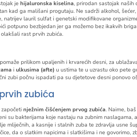
tojak je
hijaluronska kiselina
, prirodan sastojak naših
tetan kad ga mališani progutaju. Ne sadrži alkohol, šećer
, natrijev lauril sulfat i genetski modifikovane organizm
ići potpuno bezbjedan jer ga možemo bez ikakvih briga k
olakšali rast prvih zubića.
omaže prilikom upaljenih i krvarećih desni, za ublažav
cama
i
ulkusima (afte)
u ustima te u uzrastu oko pete g
ečni zubi počnu ispadati pa su djetetove desni ponovo o
prvih zubića
 započeti
nježnim čišćenjem prvog zubića
. Naime, baš 
oženi su bakterijama koje nastaju na zubnim naslagama, a
lje mliječnih, a kasnije i stalnih zuba te zdravlja usne šu
očice, da o slatkim napicima i slatkišima i ne govorimo, 