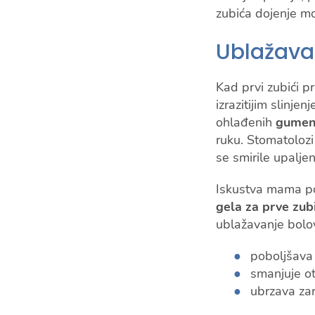
zubića dojenje m
Ublažavan
Kad prvi zubići pr
izrazitijim slinj
ohlađenih
gumeni
ruku. Stomatolozi 
se smirile upaljen
Iskustva mama po
gela za prve zub
ublažavanje bolov
poboljšava 
smanjuje ot
ubrzava zar