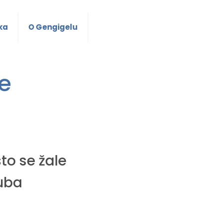
ka
O Gengigelu
e
sto se žale
uba