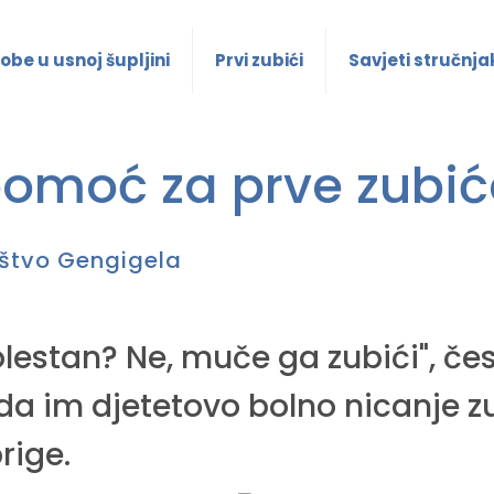
obe u usnoj šupljini
Prvi zubići
Savjeti stručnja
pomoć za prve zubić
štvo Gengigela
bolestan? Ne, muče ga zubići", če
 im djetetovo bolno nicanje z
rige.