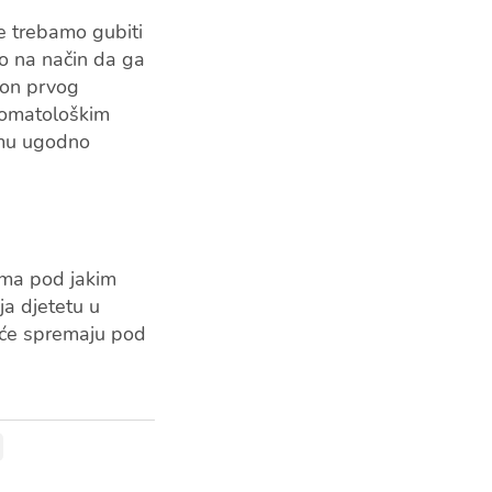
ne trebamo gubiti
mo na način da ga
kon prvog
stomatološkim
i mu ugodno
ama pod jakim
ja djetetu u
ešće spremaju pod