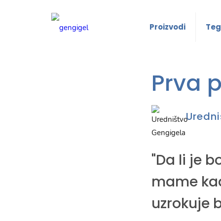
Proizvodi
Teg
Prva 
Uredni
"Da li je 
mame kada
uzrokuje b