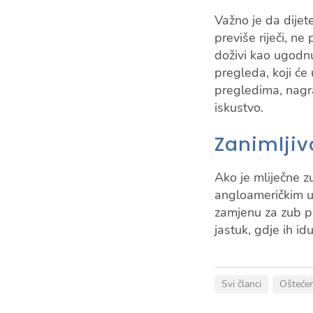
Važno je da dijet
previše riječi, n
doživi kao ugodn
pregleda, koji će
pregledima, nagra
iskustvo.
Zanimljivo
Ako je mliječne z
angloameričkim ut
zamjenu za zub po
jastuk, gdje ih id
Svi članci
Oštećen