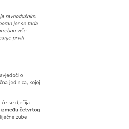
lja ravnodušnim.
poran jer se tada
otrebno više
canje prvih
svjedoči o
ečna jedinica, kojoj
 će se dječija
u između četvrtog
mliječne zube