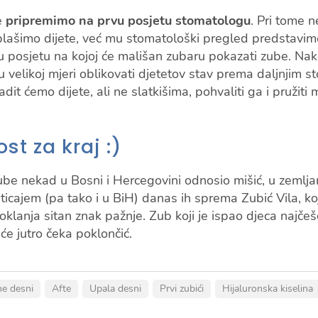
e
pripremimo na prvu posjetu stomatologu
. Pri tome 
e plašimo dijete, već mu stomatološki pregled predstavi
u posjetu na kojoj će mališan zubaru pokazati zube. Na
 u velikoj mjeri oblikovati djetetov stav prema daljnjim 
dit ćemo dijete, ali ne slatkišima, pohvaliti ga i pružit
st za kraj :)
ube nekad u Bosni i Hercegovini odnosio mišić, u zemlj
icajem (pa tako i u BiH) danas ih sprema Zubić Vila, ko
klanja sitan znak pažnje. Zub koji je ispao djeca najč
uće jutro čeka poklončić.
e desni
Afte
Upala desni
Prvi zubići
Hijaluronska kiselina