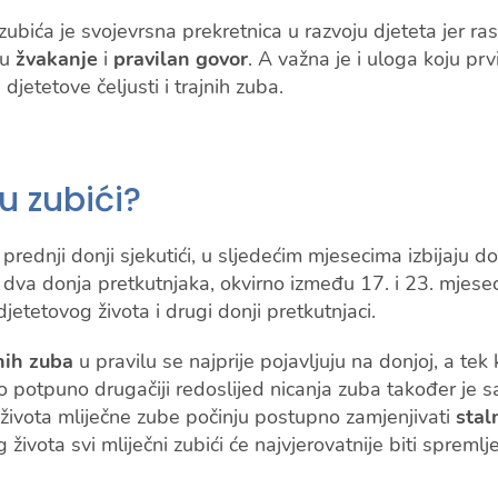
zubića je svojevrsna prekretnica u razvoju djeteta jer ra
tu
žvakanje
i
pravilan govor
. A važna je i uloga koju prv
djetetove čeljusti i trajnih zuba.
u zubići?
prednji donji sjekutići, u sljedećim mjesecima izbijaju d
dva donja pretkutnjaka, okvirno između 17. i 23. mjeseca
jetetovog života i drugi donji pretkutnjaci.
nih zuba
u pravilu se najprije pojavljuju na donjoj, a tek 
 No potpuno drugačiji redoslijed nicanja zuba također je 
života mliječne zube počinju postupno zamjenjivati
staln
života svi mliječni zubići će najvjerovatnije biti spreml