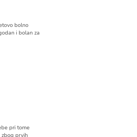
tetovo bolno
godan i bolan za
bebe pri tome
, zbog prvih