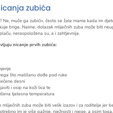
nicanja zubića
n? Ne, muče ga zubići«, često se žale mame kada im dje
kuje brige. Naime, dolazak mliječnih zuba može biti neu
plaču, neraspoložena su, a i zahtjevnija.
vljuju nicanje prvih zubića:
injenje
svega što mališanu dođe pod ruke
tečene desni
viti i osip na koži lica te
išena tjelesna temperatura
mliječnih zuba može biti velik izazov i za roditelje jer 
otrebno im je više pažnje, nježnosti i njege, a osim toga