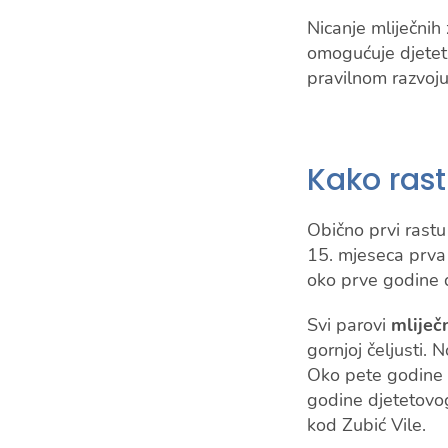
Nicanje mliječnih 
omogućuje djete
pravilnom razvoju 
Kako rast
Obično prvi rastu 
15. mjeseca prva 
oko prve godine d
Svi parovi
mliječ
gornjoj čeljusti.
Oko pete godine 
godine djetetovog 
kod Zubić Vile.