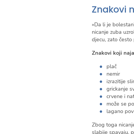
Znakovi 
»Da li je bolesta
nicanje zuba uzro
djecu, zato često 
Znakovi koji naja
plač
nemir
izrazitije sl
grickanje 
crvene i na
može se poja
lagano pov
Zbog toga nicanje 
slabije spavaju, p