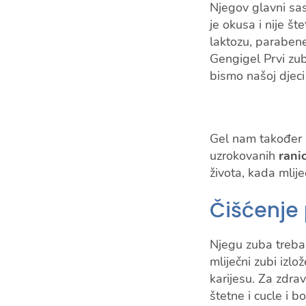
Njegov glavni sas
je okusa i nije š
laktozu, parabene
Gengigel Prvi zub
bismo našoj djeci 
Gel nam također p
uzrokovanih
rani
života, kada mlij
Čišćenje 
Njegu zuba treba
mliječni zubi izl
karijesu. Za zdrav
štetne i cucle i b