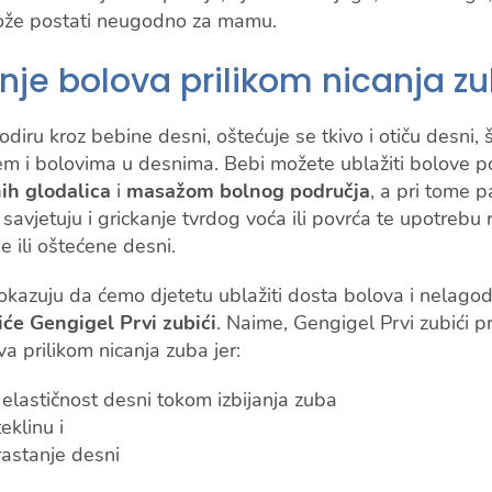
ože postati neugodno za mamu.
je bolova prilikom nicanja z
odiru kroz bebine desni, oštećuje se tkivo i otiču desni,
enjem i bolovima u desnima. Bebi možete ublažiti bolove
h glodalica
i
masažom bolnog područja
, a pri tome p
savjetuju i grickanje tvrdog voća ili povrća te upotrebu 
e ili oštećene desni.
kazuju da ćemo djetetu ublažiti dosta bolova i nelag
iće Gengigel Prvi zubići
. Naime, Gengigel Prvi zubići p
a prilikom nicanja zuba jer:
elastičnost desni tokom izbijanja zuba
eklinu i
astanje desni