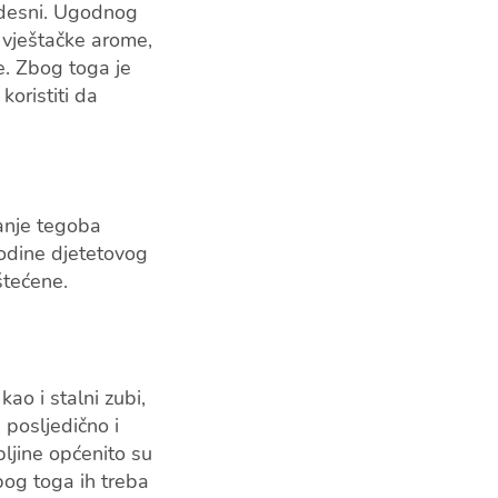
 desni. Ugodnog
, vještačke arome,
e. Zbog toga je
oristiti da
anje tegoba
odine djetetovog
štećene.
kao i stalni zubi,
 posljedično i
pljine općenito su
zbog toga ih treba