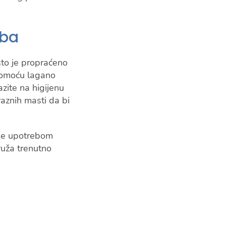
uba
 što je propraćeno
 pomoću lagano
azite na higijenu
raznih masti da bi
ode upotrebom
ruža trenutno