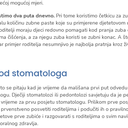
većoj mogućoj mjeri.
stimo dva puta dnevno.
Pri tome koristimo četkicu za 
alu količinu zubne paste koje su primjerene djetetovom 
oditelji moraju djeci redovno pomagati kod pranja zuba d
ma čišćenja, a za njegu zuba koristi se zubni konac. A št
ar primjer roditelja nesumnjivo je najbolja pratnja kroz ži
kod stomatologa
esto se pitaju kad je vrijeme da mališana prvi put odved
ogu. Dječiji stomatolozi ili pedontolozi savjetuju da je 
rijeme za prvu posjetu stomatologu. Prilikom prve posje
rvenstveno posvetiti roditeljima i podučiti ih o pravilnoj
tetove prve zubiće i razgovarati s roditeljima o svim nav
 oralnog zdravlja.