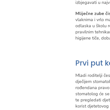
izbjegavati u naj
Mliječne zube či
vlaknima i vrlo m
odlaska u školu r
pravilnim tehnika
higijene tiče, dob
Prvi put 
Mladi roditelji č
dječijem stomatol
rođendana pravo v
stomatolog će se p
te pregledati dje
korist djetetovog