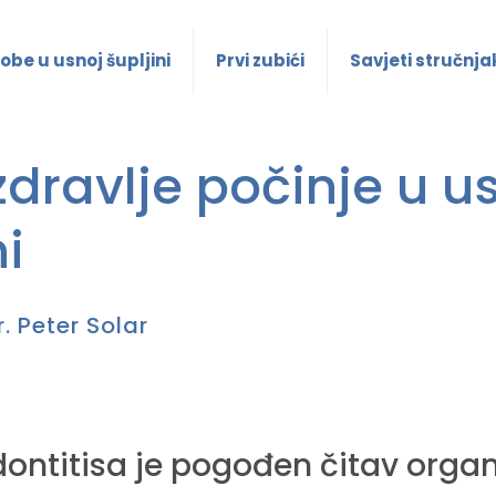
obe u usnoj šupljini
Prvi zubići
Savjeti stručnja
dravlje počinje u u
ni
r. Peter Solar
ontitisa je pogođen čitav organ