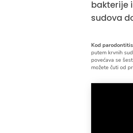
bakterije 
sudova doć
Kod parodontiti
putem krvnih sudo
povećava se šest
možete čuti od p