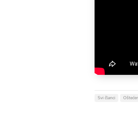
Svi članci
Oštećen