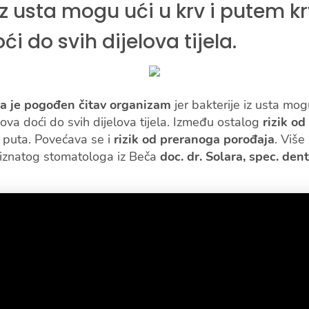
iz usta mogu ući u krv i putem k
i do svih dijelova tijela.
sa je pogođen čitav organizam
jer bakterije iz usta mogu
va doći do svih dijelova tijela. Između ostalog
rizik o
 puta. Povećava se i
rizik od preranoga porođaja
. Više
riznatog stomatologa iz Beča
doc. dr. Solara, spec. den