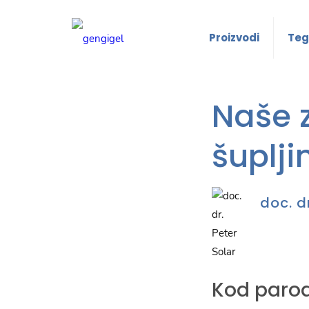
Proizvodi
Teg
Naše z
šuplji
doc. d
Kod parod