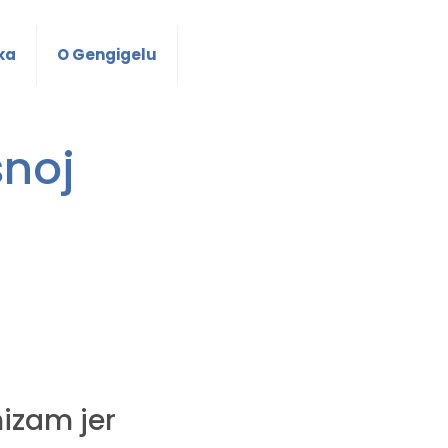
ka
O Gengigelu
snoj
izam jer