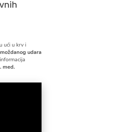
rvnih
 ući u krv i
d moždanog udara
 informacija
t. med.