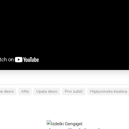
e desni
Afte
Upala desni
Prvi zubići
Hijaluronska kiselina